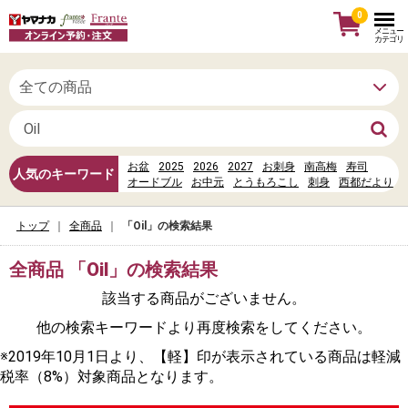
0
メニュー
カテゴリ
お盆
2025
2026
2027
お刺身
南高梅
寿司
人気のキーワード
オードブル
お中元
とうもろこし
刺身
西都だより
牛乳
母の日
水
信州だより
丼
photoac クリエイターログイン
お寿司
卵
トップ
全商品
「Oil」の検索結果
全商品 「Oil」の検索結果
該当する商品がございません。
他の検索キーワードより再度検索をしてください。
※2019年10月1日より、【軽】印が表示されている商品は軽減
税率（8%）対象商品となります。