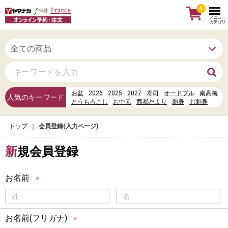
0
メニュー
カテゴリ
お盆
2026
2025
2027
寿司
オードブル
南高梅
人気のキーワード
とうもろこし
お中元
西都だより
刺身
お刺身
かぼちゃ
お寿司
母の日
お惣菜
水
すし
信州だより
丼
トップ
会員登録(入力ページ)
新規会員登録
お名前
※
お名前(フリガナ)
※