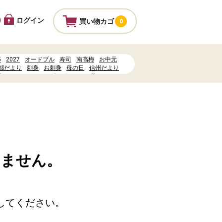
ログイン
り
買い物カゴ
0
5
2027
オードブル
寿司
南高梅
お中元
都だより
刺身
お刺身
母の日
信州だより
水
ヤマナカカレンダーポイント
丼
%83%AD%E3%83%8A%E3%83%BC%E3%83%AB
%81%8F%E3%81%AA%E3%82%8B
%81%9C
いません。
してください。