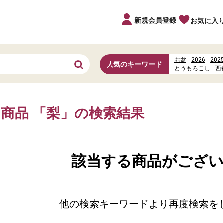
新規会員登録
お気に入
お盆
2026
202
人気のキーワード
とうもろこし
西
お惣菜
お寿司
%E3%82%AB%E3
%E7%9C%A0%E3
%E3%81%AA%E3
全商品 「梨」の検索結果
該当する商品がござ
他の検索キーワードより再度検索を