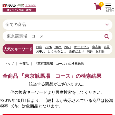
0
メニュー
カテゴリ
お盆
2026
2025
2027
オードブル
南高梅
寿司
人気のキーワード
お中元
とうもろこし
西都だより
刺身
お刺身
信州だより
母の日
お寿司
お惣菜
水
ヤマナカカレンダーポイント
トップ
全商品
「東京競馬場 コース」の検索結果
%E6%9D%B1%E6%AD%A6%E7%99%BE%E8%B2%A8%E5
%E8%88%B9%E6%A9%8B
%E3%83%AC%E3%82%B9%E3%83%88%E3%83%A9%E3
全商品 「東京競馬場 コース」の検索結果
丼
該当する商品がございません。
他の検索キーワードより再度検索をしてください。
※2019年10月1日より、【軽】印が表示されている商品は軽減
税率（8%）対象商品となります。