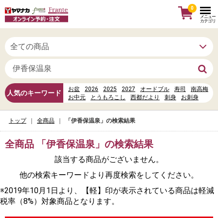
0
メニュー
カテゴリ
お盆
2026
2025
2027
オードブル
寿司
南高梅
人気のキーワード
お中元
とうもろこし
西都だより
刺身
お刺身
母の日
お惣菜
信州だより
お寿司
唐揚げ、串カツ
水
トップ
全商品
「伊香保温泉」の検索結果
%E3%81%A9%E3%82%93%E3%81%A8%E7%A5%AD
%E5%A4%A7%E5%B4%8E%E5%85%AB%E5%B9%A1%E5
ヤマナカカレンダーポイント
全商品 「伊香保温泉」の検索結果
該当する商品がございません。
他の検索キーワードより再度検索をしてください。
※2019年10月1日より、【軽】印が表示されている商品は軽減
税率（8%）対象商品となります。