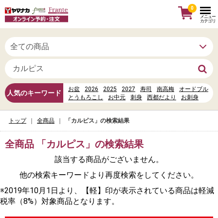
0
メニュー
カテゴリ
お盆
2026
2025
2027
寿司
南高梅
オードブル
人気のキーワード
とうもろこし
お中元
刺身
西都だより
お刺身
信州だより
母の日
お寿司
お惣菜
水
ヤマナカカレンダーポイント
唐揚げ、串カツ
トップ
全商品
「カルピス」の検索結果
%E6%9D%B1%E6%AD%A6%E7%99%BE%E8%B2%A8%E5
%E8%88%B9%E6%A9%8B
%E3%83%AC%E3%82%B9%E3%83%88%E3%83%A9%E3
全商品 「カルピス」の検索結果
該当する商品がございません。
他の検索キーワードより再度検索をしてください。
※2019年10月1日より、【軽】印が表示されている商品は軽減
税率（8%）対象商品となります。