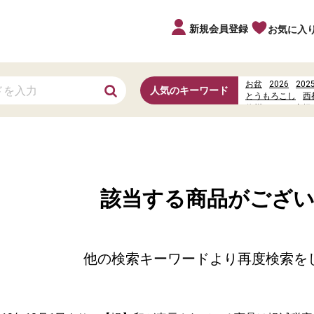
新規会員登録
お気に入
お盆
2026
202
人気のキーワード
とうもろこし
西
信州だより
唐揚
%E3%81%A9%E3
%E5%A4%A7%E5
ヤマナカカレンダ
該当する商品がござ
他の検索キーワードより再度検索を