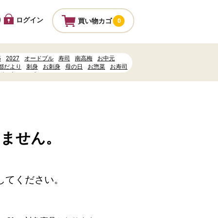
ログイン
り
買い物カゴ
0
5
2027
オードブル
寿司
南高梅
お中元
都だより
刺身
お刺身
母の日
お惣菜
お寿司
げ、串カツ
水
%82%93%E3%81%A8%E7%A5%AD
%B4%8E%E5%85%AB%E5%B9%A1%E5%AE%AE
ーポイント
いません。
してください。