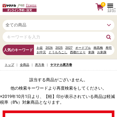
0
メニュー
カテゴリ
お盆
2026
2025
2027
オードブル
南高梅
寿司
人気のキーワード
お中元
とうもろこし
西都だより
刺身
お刺身
信州だより
母の日
お寿司
お惣菜
水
ヤマナカカレンダーポイント
トップ
全商品
恵方巻
ヤマナカ恵方巻
%E6%9D%B1%E6%AD%A6%E7%99%BE%E8%B2%A8%E5
%E8%88%B9%E6%A9%8B
%E3%83%AC%E3%82%B9%E3%83%88%E3%83%A9%E3
丼
該当する商品がございません。
他の検索キーワードより再度検索をしてください。
※2019年10月1日より、【軽】印が表示されている商品は軽減
税率（8%）対象商品となります。