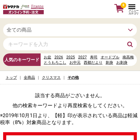
0
メニュー
カテゴリ
お盆
2026
2025
2027
寿司
オードブル
南高梅
人気のキーワード
とうもろこし
お中元
西都だより
刺身
お刺身
かぼちゃ
お惣菜
お寿司
母の日
水
すし
信州だより
丼
トップ
全商品
クリスマス
その他
該当する商品がございません。
他の検索キーワードより再度検索をしてください。
※2019年10月1日より、【軽】印が表示されている商品は軽減
税率（8%）対象商品となります。