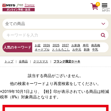
0
メニュー
カテゴリ
お盆
2026
2025
2027
お刺身
寿司
南高梅
人気のキーワード
オードブル
とうもろこし
お中元
刺身
牛乳
西都だより
お寿司
お惣菜
母の日
水
丼
photoac クリエイターログイン
トップ
全商品
クリスマス
フランテ限定ケーキ
ヤマナカカレンダーポイント
該当する商品がございません。
他の検索キーワードより再度検索をしてください。
※2019年10月1日より、【軽】印が表示されている商品は軽減
税率（8%）対象商品となります。