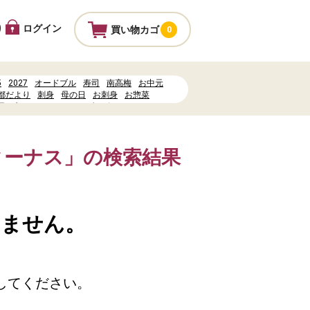
ログイン
り
買い物カゴ
0
5
2027
オードブル
寿司
南高梅
お中元
都だより
刺身
母の日
お刺身
お惣菜
司
水
ヤマナカカレンダーポイント
%83%87%E3%82%B8%E3%82%BF%E3%83%AB%E9%9F%B3%E5%A3%B0%E3%82%
ィーナス」の検索結果
いません。
してください。