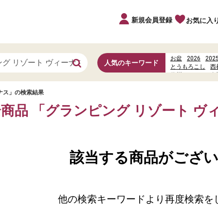
新規会員登録
お気に入
お盆
2026
202
人気のキーワード
とうもろこし
西
信州だより
お寿
%E5%85%89%E3
丼
ナス」の検索結果
全商品 「グランピング リゾート ヴ
該当する商品がござ
他の検索キーワードより再度検索を